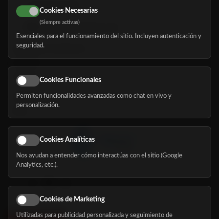
616 113 103
Cookies Necesarias
(Siempre activas)
hola@mundomayor.com
Esenciales para el funcionamiento del sitio. Incluyen autenticación y
seguridad.
Buscador de residencias
Servicios
Eventos
Cookies Funcionales
Permiten funcionalidades avanzadas como chat en vivo y
Nosotros
personalización.
Blog
Cookies Analíticas
Nos ayudan a entender cómo interactúas con el sitio (Google
Síguenos
Analytics, etc.).
Cookies de Marketing
Utilizadas para publicidad personalizada y seguimiento de