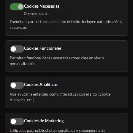
616 113 103
Cookies Necesarias
(Siempre activas)
hola@mundomayor.com
Esenciales para el funcionamiento del sitio. Incluyen autenticación y
seguridad.
Buscador de residencias
Servicios
Eventos
Cookies Funcionales
Permiten funcionalidades avanzadas como chat en vivo y
Nosotros
personalización.
Blog
Cookies Analíticas
Nos ayudan a entender cómo interactúas con el sitio (Google
Síguenos
Analytics, etc.).
Cookies de Marketing
Utilizadas para publicidad personalizada y seguimiento de