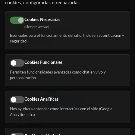
cookies, configurarlas o rechazarlas.
91 345 06 26
616 113 103
Cookies Necesarias
(Siempre activas)
hola@mundomayor.com
Esenciales para el funcionamiento del sitio. Incluyen autenticación y
seguridad.
Buscador de residencias
Servicios
Eventos
Cookies Funcionales
Permiten funcionalidades avanzadas como chat en vivo y
Nosotros
personalización.
Blog
Cookies Analíticas
Nos ayudan a entender cómo interactúas con el sitio (Google
Síguenos
Analytics, etc.).