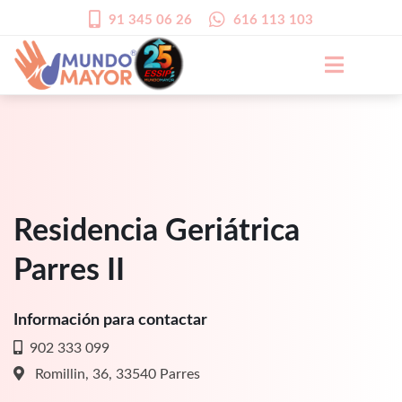
91 345 06 26
616 113 103
Residencia Geriátrica
Parres II
Información para contactar
902 333 099
Romillin, 36, 33540 Parres