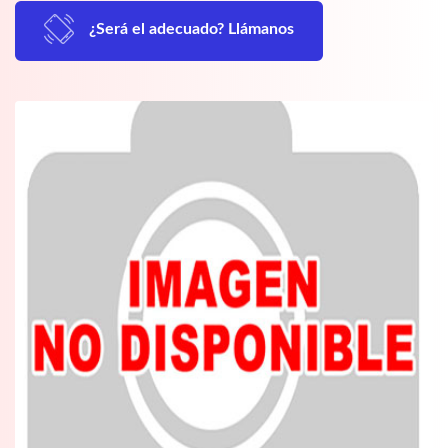
¿Será el adecuado? Llámanos