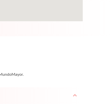
 — MundoMayor.