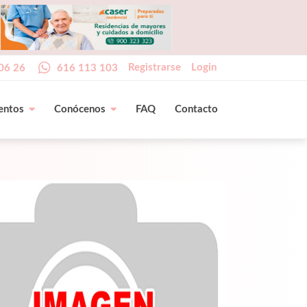
Registrarse
Login
06 26
616 113 103
entos
Conócenos
FAQ
Contacto