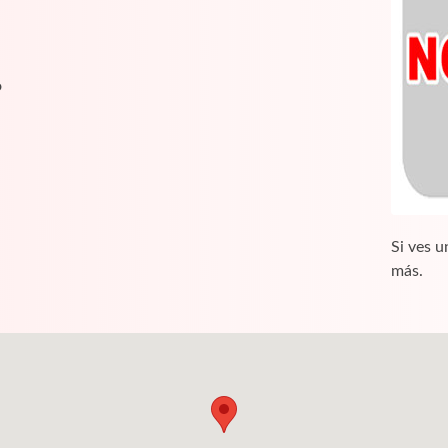
o
Si ves u
más.