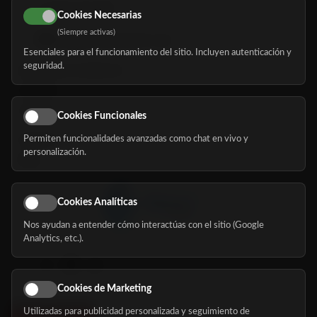
616 113 103
Cookies Necesarias
(Siempre activas)
hola@mundomayor.com
Esenciales para el funcionamiento del sitio. Incluyen autenticación y
seguridad.
Buscador de residencias
Servicios
Eventos
Cookies Funcionales
Permiten funcionalidades avanzadas como chat en vivo y
Nosotros
personalización.
Blog
Cookies Analíticas
Nos ayudan a entender cómo interactúas con el sitio (Google
Síguenos
Analytics, etc.).
Cookies de Marketing
Utilizadas para publicidad personalizada y seguimiento de