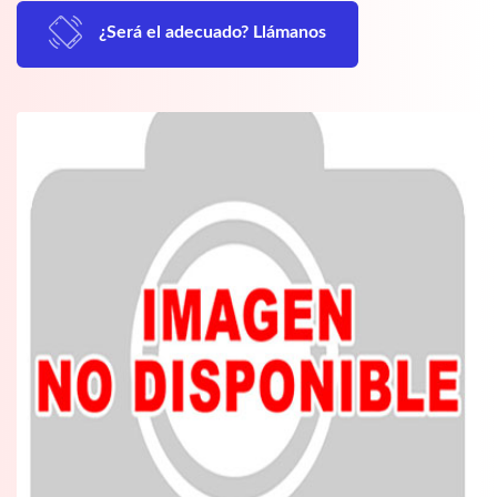
¿Será el adecuado? Llámanos