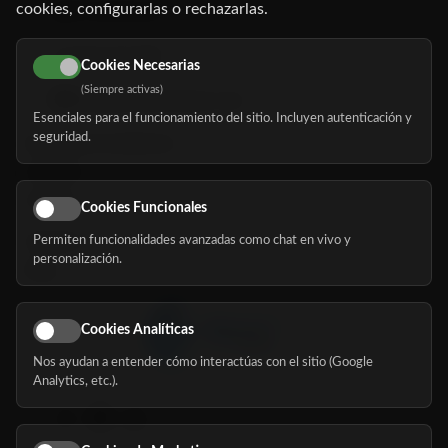
cookies, configurarlas o rechazarlas.
91 345 06 26
616 113 103
Cookies Necesarias
(Siempre activas)
hola@mundomayor.com
Esenciales para el funcionamiento del sitio. Incluyen autenticación y
seguridad.
Buscador de residencias
Servicios
Eventos
Cookies Funcionales
Permiten funcionalidades avanzadas como chat en vivo y
Nosotros
personalización.
Blog
Cookies Analíticas
Nos ayudan a entender cómo interactúas con el sitio (Google
Síguenos
Analytics, etc.).