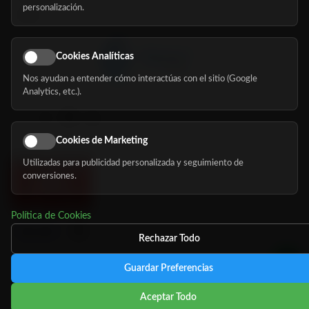
personalización.
Blog
Cookies Analíticas
Nos ayudan a entender cómo interactúas con el sitio (Google
Síguenos
Analytics, etc.).
Cookies de Marketing
Utilizadas para publicidad personalizada y seguimiento de
conversiones.
Política de Cookies
Rechazar Todo
Guardar Preferencias
©
Copyright 2026 MundoMayor
Aviso de privacidad
Aviso
Aceptar Todo
Legal
Política de cookies