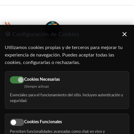
×
🍪 Configuración de Cookies
Utilizamos cookies propias y de terceros para mejorar tu
C/ Oruro, 11. 28016 Madrid
experiencia de navegación. Puedes aceptar todas las
cookies, configurarlas o rechazarlas.
91 345 06 26
616 113 103
Cookies Necesarias
(Siempre activas)
hola@mundomayor.com
Esenciales para el funcionamiento del sitio. Incluyen autenticación y
seguridad.
Buscador de residencias
Servicios
Eventos
Cookies Funcionales
Permiten funcionalidades avanzadas como chat en vivo y
Nosotros