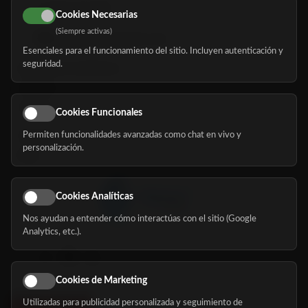
616 113 103
Cookies Necesarias
(Siempre activas)
hola@mundomayor.com
Esenciales para el funcionamiento del sitio. Incluyen autenticación y
seguridad.
Buscador de residencias
Servicios
Eventos
Cookies Funcionales
Permiten funcionalidades avanzadas como chat en vivo y
Nosotros
personalización.
Blog
Cookies Analíticas
Nos ayudan a entender cómo interactúas con el sitio (Google
Síguenos
Analytics, etc.).
Cookies de Marketing
Utilizadas para publicidad personalizada y seguimiento de