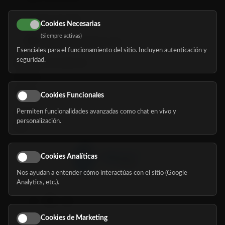
616 113 103
Cookies Necesarias
(Siempre activas)
hola@mundomayor.com
Esenciales para el funcionamiento del sitio. Incluyen autenticación y
seguridad.
Buscador de residencias
Servicios
Eventos
Cookies Funcionales
Permiten funcionalidades avanzadas como chat en vivo y
Nosotros
personalización.
Blog
Cookies Analíticas
Nos ayudan a entender cómo interactúas con el sitio (Google
Síguenos
Analytics, etc.).
Cookies de Marketing