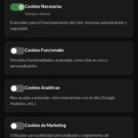
616 113 103
Cookies Necesarias
(Siempre activas)
hola@mundomayor.com
Esenciales para el funcionamiento del sitio. Incluyen autenticación y
seguridad.
Buscador de residencias
Servicios
Eventos
Cookies Funcionales
Permiten funcionalidades avanzadas como chat en vivo y
Nosotros
personalización.
Blog
Cookies Analíticas
Nos ayudan a entender cómo interactúas con el sitio (Google
Síguenos
Analytics, etc.).
Cookies de Marketing
Utilizadas para publicidad personalizada y seguimiento de