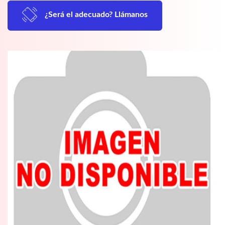
¿Será el adecuado? Llámanos