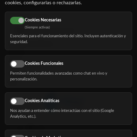
cookies, configurarlas o rechazarlas.
91 345 06 26
616 113 103
Cookies Necesarias
(Siempre activas)
hola@mundomayor.com
Esenciales para el funcionamiento del sitio. Incluyen autenticación y
seguridad.
Buscador de residencias
Servicios
Eventos
Cookies Funcionales
Permiten funcionalidades avanzadas como chat en vivo y
Nosotros
personalización.
Blog
Cookies Analíticas
Nos ayudan a entender cómo interactúas con el sitio (Google
Síguenos
Analytics, etc.).