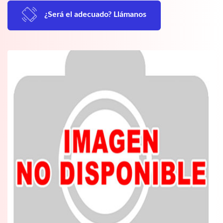
¿Será el adecuado? Llámanos