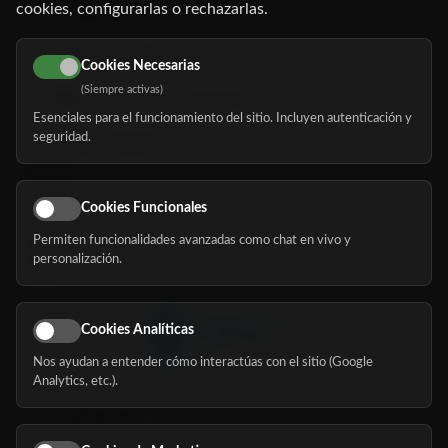
cookies, configurarlas o rechazarlas.
91 345 06 26
616 113 103
Cookies Necesarias
(Siempre activas)
hola@mundomayor.com
Esenciales para el funcionamiento del sitio. Incluyen autenticación y
seguridad.
Buscador de residencias
Servicios
Eventos
Cookies Funcionales
Permiten funcionalidades avanzadas como chat en vivo y
Nosotros
personalización.
Blog
Cookies Analíticas
Nos ayudan a entender cómo interactúas con el sitio (Google
Síguenos
Analytics, etc.).