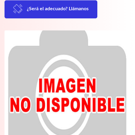
¿Será el adecuado? Llámanos