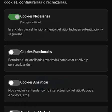
cookies, configurarlas o rechazarlas.
91 345 06 26
616 113 103
Cookies Necesarias
(Siempre activas)
hola@mundomayor.com
Esenciales para el funcionamiento del sitio. Incluyen autenticación y
seguridad.
Buscador de residencias
Servicios
Eventos
Cookies Funcionales
Permiten funcionalidades avanzadas como chat en vivo y
Nosotros
personalización.
Blog
Cookies Analíticas
Nos ayudan a entender cómo interactúas con el sitio (Google
Síguenos
Analytics, etc.).