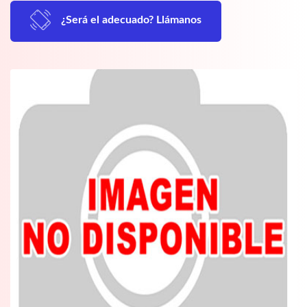
¿Será el adecuado? Llámanos