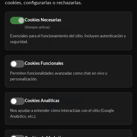
cookies, configurarlas o rechazarlas.
91 345 06 26
616 113 103
Cookies Necesarias
(Siempre activas)
hola@mundomayor.com
Esenciales para el funcionamiento del sitio. Incluyen autenticación y
seguridad.
Buscador de residencias
Servicios
Eventos
Cookies Funcionales
Permiten funcionalidades avanzadas como chat en vivo y
Nosotros
personalización.
Blog
Cookies Analíticas
Nos ayudan a entender cómo interactúas con el sitio (Google
Síguenos
Analytics, etc.).