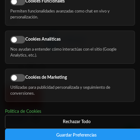
Cookies Funcionales
Permiten funcionalidades avanzadas como chat en vivo y
Nosotros
personalización.
Blog
Cookies Analíticas
Nos ayudan a entender cómo interactúas con el sitio (Google
Síguenos
Analytics, etc.).
Cookies de Marketing
Utilizadas para publicidad personalizada y seguimiento de
conversiones.
Política de Cookies
Rechazar Todo
Guardar Preferencias