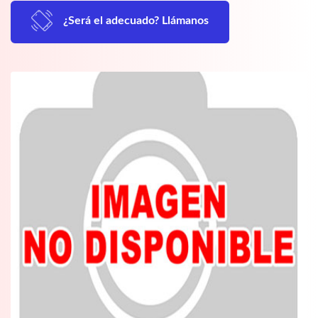
¿Será el adecuado? Llámanos