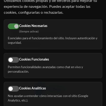
Utilizamos cookies propias y de terceros para mejorar tu
C/ Oruro, 11. 28016 Madrid
experiencia de navegación. Puedes aceptar todas las
cookies, configurarlas o rechazarlas.
91 345 06 26
616 113 103
Cookies Necesarias
(Siempre activas)
hola@mundomayor.com
Esenciales para el funcionamiento del sitio. Incluyen autenticación y
seguridad.
Buscador de residencias
Servicios
Eventos
Cookies Funcionales
Permiten funcionalidades avanzadas como chat en vivo y
Nosotros
personalización.
Blog
Cookies Analíticas
Nos ayudan a entender cómo interactúas con el sitio (Google
Síguenos
Analytics, etc.).