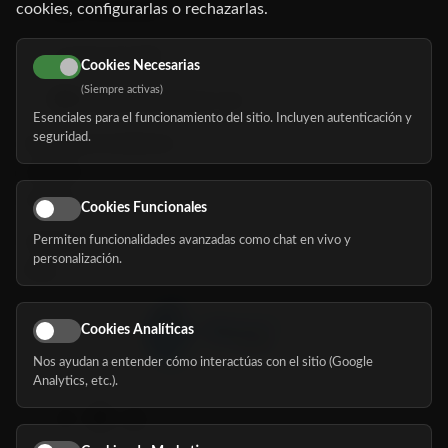
cookies, configurarlas o rechazarlas.
91 345 06 26
616 113 103
Cookies Necesarias
(Siempre activas)
hola@mundomayor.com
Esenciales para el funcionamiento del sitio. Incluyen autenticación y
seguridad.
Buscador de residencias
Servicios
Eventos
Cookies Funcionales
Permiten funcionalidades avanzadas como chat en vivo y
Nosotros
personalización.
Blog
Cookies Analíticas
Nos ayudan a entender cómo interactúas con el sitio (Google
Síguenos
Analytics, etc.).