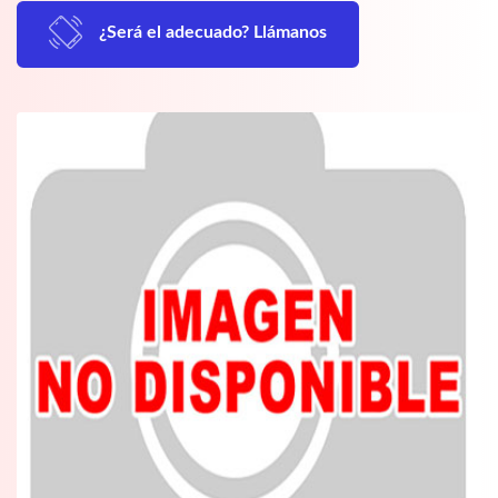
¿Será el adecuado? Llámanos