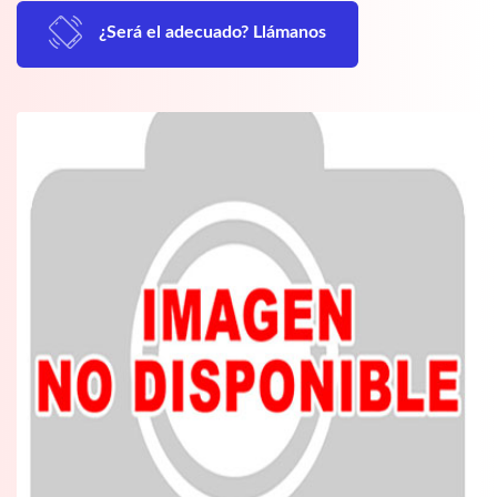
¿Será el adecuado? Llámanos