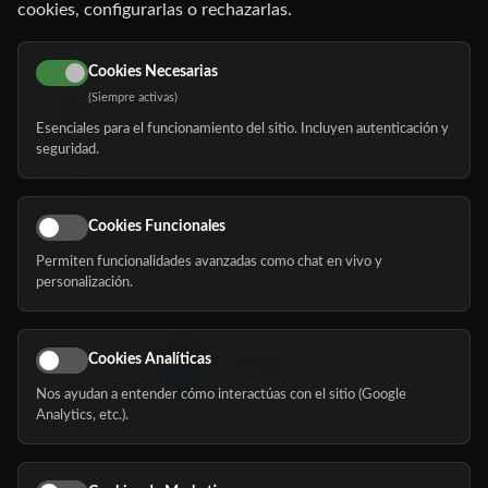
cookies, configurarlas o rechazarlas.
91 345 06 26
616 113 103
Cookies Necesarias
(Siempre activas)
hola@mundomayor.com
Esenciales para el funcionamiento del sitio. Incluyen autenticación y
seguridad.
Buscador de residencias
Servicios
Eventos
Cookies Funcionales
Permiten funcionalidades avanzadas como chat en vivo y
Nosotros
personalización.
Blog
Cookies Analíticas
Nos ayudan a entender cómo interactúas con el sitio (Google
Síguenos
Analytics, etc.).