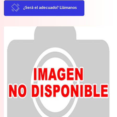
¿Será el adecuado? Llámanos