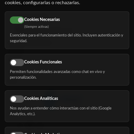
cookies, configurarlas o rechazarlas.
91 345 06 26
616 113 103
Cookies Necesarias
(Siempre activas)
hola@mundomayor.com
Esenciales para el funcionamiento del sitio. Incluyen autenticación y
seguridad.
Buscador de residencias
Servicios
Eventos
Cookies Funcionales
Permiten funcionalidades avanzadas como chat en vivo y
Nosotros
personalización.
Blog
Cookies Analíticas
Nos ayudan a entender cómo interactúas con el sitio (Google
Síguenos
Analytics, etc.).