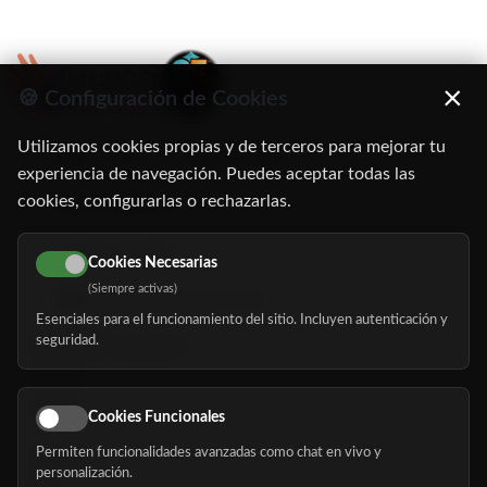
×
🍪 Configuración de Cookies
Utilizamos cookies propias y de terceros para mejorar tu
C/ Oruro, 11. 28016 Madrid
experiencia de navegación. Puedes aceptar todas las
cookies, configurarlas o rechazarlas.
91 345 06 26
616 113 103
Cookies Necesarias
(Siempre activas)
hola@mundomayor.com
Esenciales para el funcionamiento del sitio. Incluyen autenticación y
seguridad.
Buscador de residencias
Servicios
Eventos
Cookies Funcionales
Permiten funcionalidades avanzadas como chat en vivo y
Nosotros
personalización.
Blog