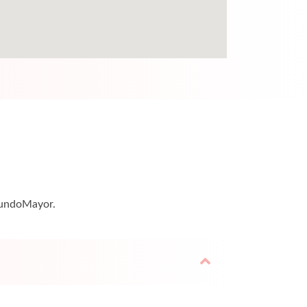
 MundoMayor.