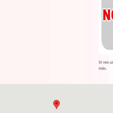
Si ves u
más.