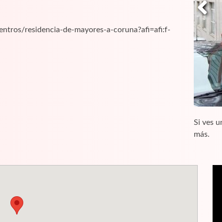
ntros/residencia-de-mayores-a-coruna?afi=afi:f-
Si ves u
más.