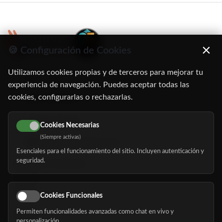
×
🍪 Configuración de Cookies
Utilizamos cookies propias y de terceros para mejorar tu
C/ Oruro, 11. 28016 Madrid
experiencia de navegación. Puedes aceptar todas las
cookies, configurarlas o rechazarlas.
91 345 06 26
616 113 103
Cookies Necesarias
(Siempre activas)
hola@mundomayor.com
Esenciales para el funcionamiento del sitio. Incluyen autenticación y
seguridad.
Buscador de residencias
Servicios
Eventos
Cookies Funcionales
Permiten funcionalidades avanzadas como chat en vivo y
Nosotros
personalización.