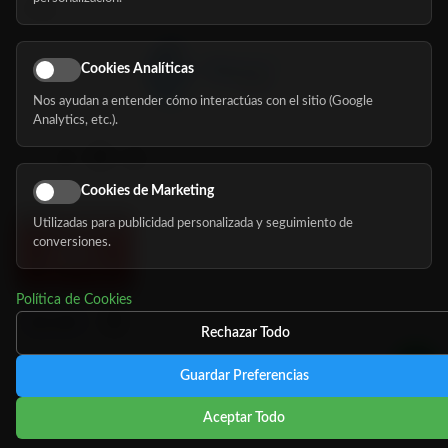
Blog
Cookies Analíticas
Nos ayudan a entender cómo interactúas con el sitio (Google
Síguenos
Analytics, etc.).
Cookies de Marketing
Utilizadas para publicidad personalizada y seguimiento de
conversiones.
Política de Cookies
Rechazar Todo
Guardar Preferencias
©
Copyright 2026 MundoMayor
Aviso de privacidad
Aviso
Aceptar Todo
Legal
Política de cookies