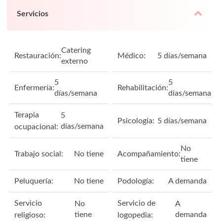
Servicios
Catering
Restauración:
Médico:
5 días/semana
externo
5
5
Enfermería:
Rehabilitación:
días/semana
días/semana
Terapia
5
Psicología:
5 días/semana
días/semana
ocupacional:
No
Trabajo social:
No tiene
Acompañamiento:
tiene
Peluquería:
No tiene
Podología:
A demanda
Servicio
Servicio de
No
A
tiene
demanda
religioso:
logopedia: