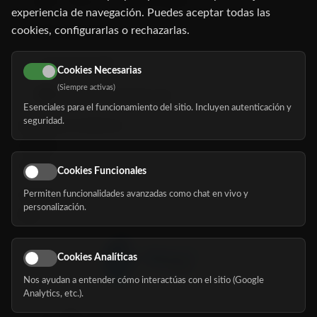
C/ Oruro, 11. 28016 Madrid
experiencia de navegación. Puedes aceptar todas las
cookies, configurarlas o rechazarlas.
91 345 06 26
616 113 103
Cookies Necesarias
(Siempre activas)
hola@mundomayor.com
Esenciales para el funcionamiento del sitio. Incluyen autenticación y
seguridad.
Buscador de residencias
Servicios
Eventos
Cookies Funcionales
Permiten funcionalidades avanzadas como chat en vivo y
Nosotros
personalización.
Blog
Cookies Analíticas
Nos ayudan a entender cómo interactúas con el sitio (Google
Síguenos
Analytics, etc.).