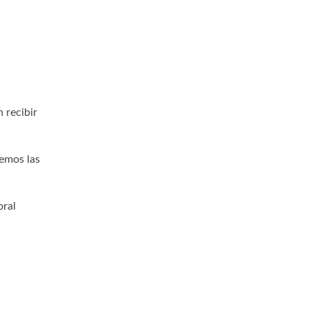
 recibir
cemos las
oral