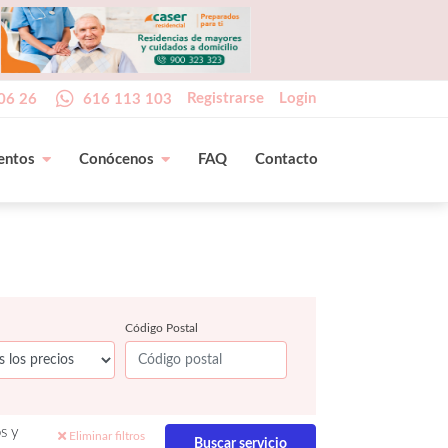
Registrarse
Login
06 26
616 113 103
entos
Conócenos
FAQ
Contacto
Código Postal
s y
Eliminar filtros