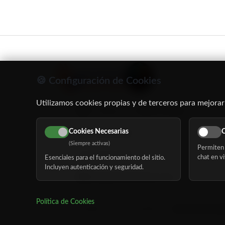
🍪 Configuración de Cookies
Utilizamos cookies propias y de terceros para mejorar
C/ Oruro, 11. 28016 Madrid
Cookies Necesarias
C
91 345 06 26
(Siempre activas)
Permiten 
616 113 103
chat en vi
Esenciales para el funcionamiento del sitio.
Incluyen autenticación y seguridad.
hola@mundomayor.com
Política de Cookies
©
Copyright 2026 MundoMayor
Aviso de privaci