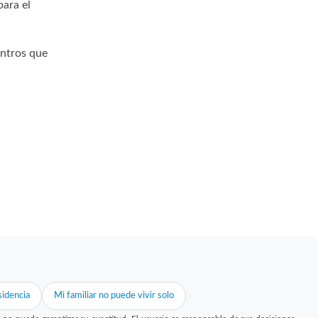
para el
entros que
idencia
Mi familiar no puede vivir solo