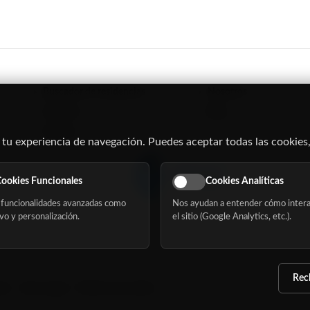
Buscador de residencias
Nosotros
Servicios
Blog
Eventos
 tu experiencia de navegación. Puedes aceptar todas las cookies,
ookies Funcionales
Cookies Analíticas
funcionalidades avanzadas como
Nos ayudan a entender cómo intera
vo y personalización.
el sitio (Google Analytics, etc.).
Rec
dad
Aviso Legal
Política de cookies