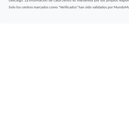
Descargo: La información de cada centro es mantenida por sus propios respon
Solo los centros marcados como "Verificados" han sido validados por MundoM