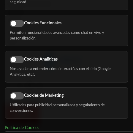
seguridad.
Buscador de residencias
Servicios
Eventos
Cookies Funcionales
Permiten funcionalidades avanzadas como chat en vivo y
Nosotros
personalización.
Blog
Cookies Analíticas
Nos ayudan a entender cómo interactúas con el sitio (Google
Síguenos
Analytics, etc.).
Cookies de Marketing
Utilizadas para publicidad personalizada y seguimiento de
conversiones.
Política de Cookies