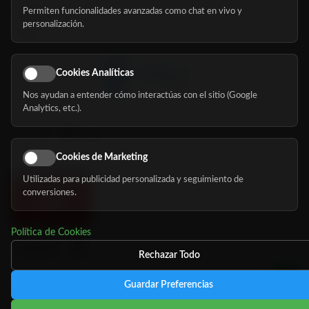
Permiten funcionalidades avanzadas como chat en vivo y
Nosotros
personalización.
Blog
Cookies Analíticas
Nos ayudan a entender cómo interactúas con el sitio (Google
Síguenos
Analytics, etc.).
Cookies de Marketing
Utilizadas para publicidad personalizada y seguimiento de
conversiones.
Política de Cookies
Rechazar Todo
Guardar Preferencias
©
Copyright 2026 MundoMayor
Aviso de privacidad
Aviso