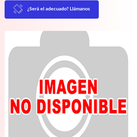
¿Será el adecuado? Llámanos