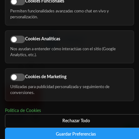
Cookies Funcionales
Permiten funcionalidades avanzadas como chat en vivo y
Nosotros
personalización.
Blog
Cookies Analíticas
Nos ayudan a entender cómo interactúas con el sitio (Google
Síguenos
Analytics, etc.).
Cookies de Marketing
Utilizadas para publicidad personalizada y seguimiento de
conversiones.
Política de Cookies
Rechazar Todo
Guardar Preferencias