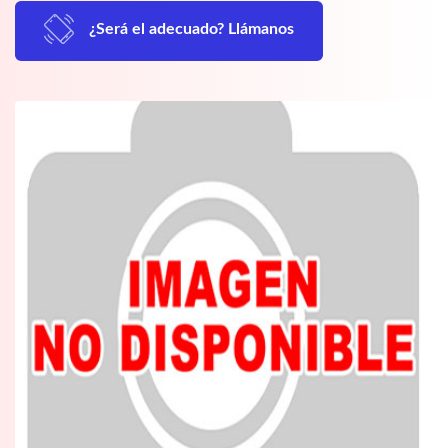
¿Será el adecuado? Llámanos