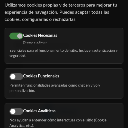
Utilizamos cookies propias y de terceros para mejorar tu
C/ Oruro, 11. 28016 Madrid
experiencia de navegación. Puedes aceptar todas las
cookies, configurarlas o rechazarlas.
91 345 06 26
616 113 103
Cookies Necesarias
(Siempre activas)
hola@mundomayor.com
Esenciales para el funcionamiento del sitio. Incluyen autenticación y
seguridad.
Buscador de residencias
Servicios
Eventos
Cookies Funcionales
Permiten funcionalidades avanzadas como chat en vivo y
Nosotros
personalización.
Blog
Cookies Analíticas
Nos ayudan a entender cómo interactúas con el sitio (Google
Síguenos
Analytics, etc.).