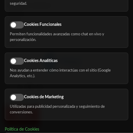
seguridad.
Buscador de residencias
Servicios
Eventos
Cookies Funcionales
Permiten funcionalidades avanzadas como chat en vivo y
Nosotros
personalización.
Blog
Cookies Analíticas
Nos ayudan a entender cómo interactúas con el sitio (Google
Síguenos
Analytics, etc.).
Cookies de Marketing
Utilizadas para publicidad personalizada y seguimiento de
conversiones.
Política de Cookies