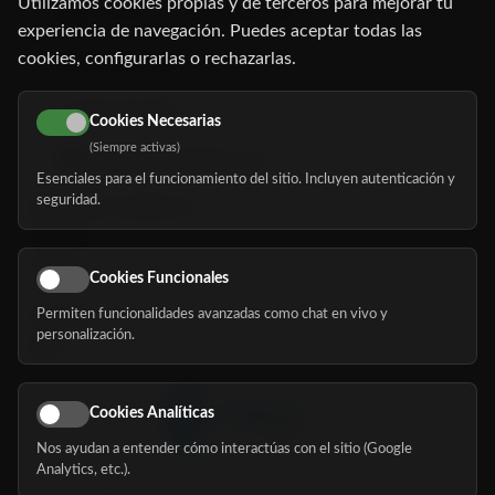
Utilizamos cookies propias y de terceros para mejorar tu
C/ Oruro, 11. 28016 Madrid
experiencia de navegación. Puedes aceptar todas las
cookies, configurarlas o rechazarlas.
91 345 06 26
616 113 103
Cookies Necesarias
(Siempre activas)
hola@mundomayor.com
Esenciales para el funcionamiento del sitio. Incluyen autenticación y
seguridad.
Buscador de residencias
Servicios
Eventos
Cookies Funcionales
Permiten funcionalidades avanzadas como chat en vivo y
Nosotros
personalización.
Blog
Cookies Analíticas
Nos ayudan a entender cómo interactúas con el sitio (Google
Síguenos
Analytics, etc.).