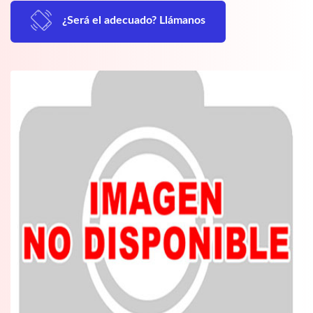
¿Será el adecuado? Llámanos