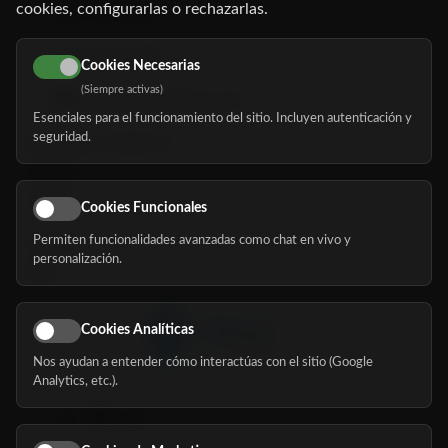
cookies, configurarlas o rechazarlas.
91 345 06 26
616 113 103
Cookies Necesarias
(Siempre activas)
hola@mundomayor.com
Esenciales para el funcionamiento del sitio. Incluyen autenticación y
seguridad.
Buscador de residencias
Servicios
Eventos
Cookies Funcionales
Permiten funcionalidades avanzadas como chat en vivo y
Nosotros
personalización.
Blog
Cookies Analíticas
Nos ayudan a entender cómo interactúas con el sitio (Google
Síguenos
Analytics, etc.).