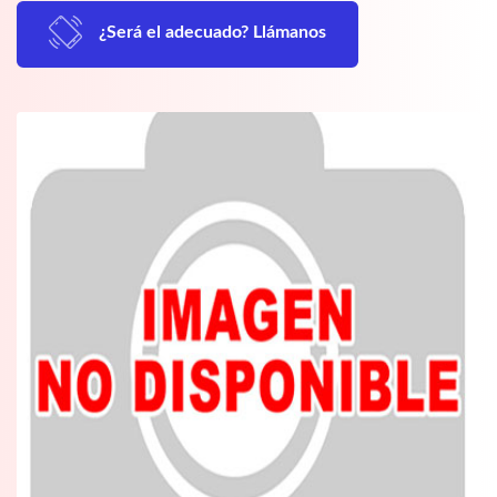
¿Será el adecuado? Llámanos