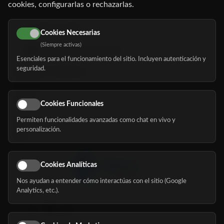
cookies, configurarlas o rechazarlas.
91 345 06 26
616 113 103
Cookies Necesarias
(Siempre activas)
hola@mundomayor.com
Esenciales para el funcionamiento del sitio. Incluyen autenticación y
seguridad.
Buscador de residencias
Servicios
Eventos
Cookies Funcionales
Permiten funcionalidades avanzadas como chat en vivo y
Nosotros
personalización.
Blog
Cookies Analíticas
Nos ayudan a entender cómo interactúas con el sitio (Google
Síguenos
Analytics, etc.).